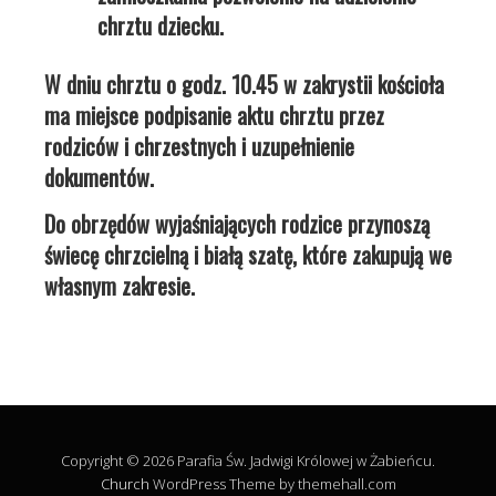
chrztu dziecku.
W dniu chrztu o godz. 10.45 w zakrystii kościoła
ma miejsce podpisanie aktu chrztu przez
rodziców i chrzestnych i uzupełnienie
dokumentów.
Do obrzędów wyjaśniających rodzice przynoszą
świecę chrzcielną i białą szatę, które zakupują we
własnym zakresie.
Copyright © 2026 Parafia Św. Jadwigi Królowej w Żabieńcu.
Church
WordPress Theme by themehall.com