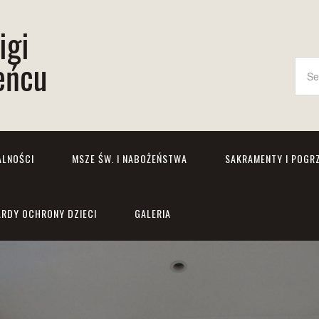
igi
eńcu
ALNOŚCI
MSZE ŚW. I NABOŻEŃSTWA
SAKRAMENTY I POGR
RDY OCHRONY DZIECI
GALERIA