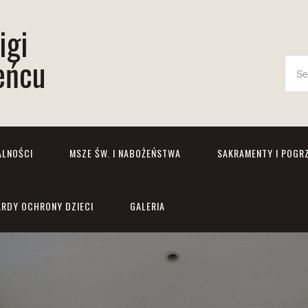
igi
eńcu
ALNOŚCI
MSZE ŚW. I NABOŻEŃSTWA
SAKRAMENTY I POGR
RDY OCHRONY DZIECI
GALERIA