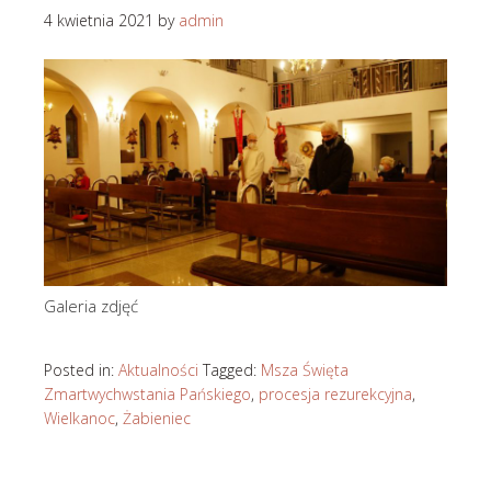
4 kwietnia 2021
by
admin
Galeria zdjęć
Posted in:
Aktualności
Tagged:
Msza Święta
Zmartwychwstania Pańskiego
,
procesja rezurekcyjna
,
Wielkanoc
,
Żabieniec